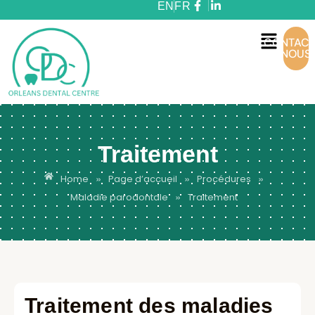
EN
FR
CONTACT
NOUS
Traitement
»
»
»
Home
Page d’accueil
Procédures
»
Maladie parodontale
Traitement
Traitement des maladies