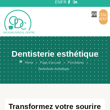
EN
FR
CONTAC
NOUS
Dentisterie esthétique
»
»
»
Home
Page d’accueil
Procédures
Dentisterie esthétique
Transformez votre sourire